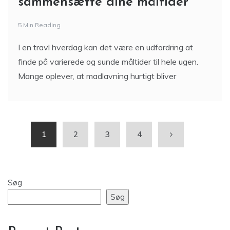
sammensætte dine måltider
5 Min Reading
I en travl hverdag kan det være en udfordring at
finde på varierede og sunde måltider til hele ugen.
Mange oplever, at madlavning hurtigt bliver
1
2
3
4
Søg
Søg