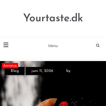
Skip
to
content
Yourtaste.dk
Menu
Annonce
Annonce
Blog
juni 11, 2026
by