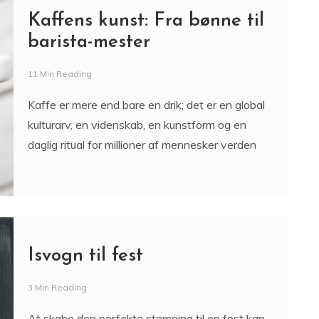
Kaffe er mere end bare en drik; det er en global
kulturarv, en videnskab, en kunstform og en
daglig ritual for millioner af mennesker verden
Isvogn til fest
3 Min Reading
At skabe den perfekte stemning til en fest kan
ofte involvere spændende og unikke elementer,
der overrasker og glæder gæsterne. En isvogn til
fest er