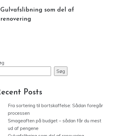
øg
Søg
ecent Posts
Fra sortering til bortskaffelse: Sådan foregår
processen
Smageaften på budget – sådan får du mest
ud af pengene
Gulvafslibning som del af renovering
Minimalistisk magi: Halskæder du aldrig bliver
træt af
Sund take away: Kan fastfood være godt for
dig?