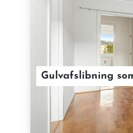
Smageaften på bu
mest ud af penge
Gulvafslibning so