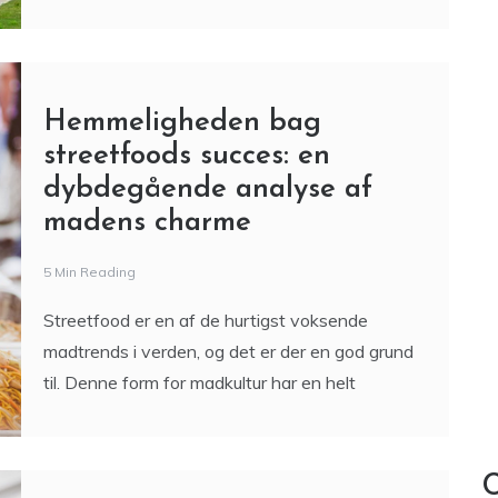
streetfoods succes: en
dybdegående analyse af
madens charme
5 Min Reading
Streetfood er en af de hurtigst voksende
madtrends i verden, og det er der en god grund
til. Denne form for madkultur har en helt
C
Kaffens kunst: Fra bønne til
barista-mester
11 Min Reading