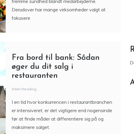
Fra bord til bank: Sådan
D
øger du dit salg i
restauranten
A
9 Min Reading
I en tid hvor konkurrencen i restaurantbranchen
er intensiveret, er det vigtigere end nogensinde
før at finde måder at differentiere sig på og
maksimere salget.
Hemmeligheden bag