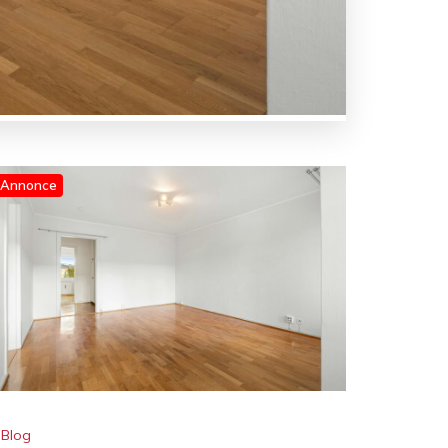
Annonce
Blog
Gulvafslibning som del af
renovering