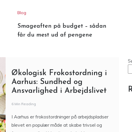
S
Økologisk Frokostordning i
Aarhus: Sundhed og
R
Ansvarlighed i Arbejdslivet
6 Min Reading
I Aarhus er frokostordninger på arbejdspladser
blevet en populær måde at skabe trivsel og
fremme sundhed blandt medarbejderne.
Derudover har mange virksomheder valgt at
fokusere