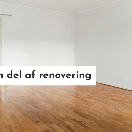
dget – sådan får du
ne
m del af renovering