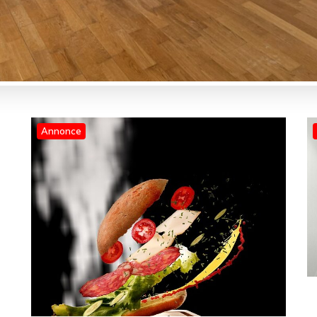
Annonce
Blog
Smageaften på budget – sådan
får du mest ud af pengene